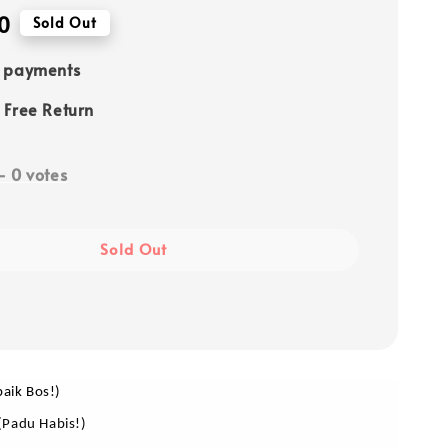
0
Sold Out
e payments
 Free Return
-
0
votes
Sold Out
baik Bos!)
(Padu Habis!)