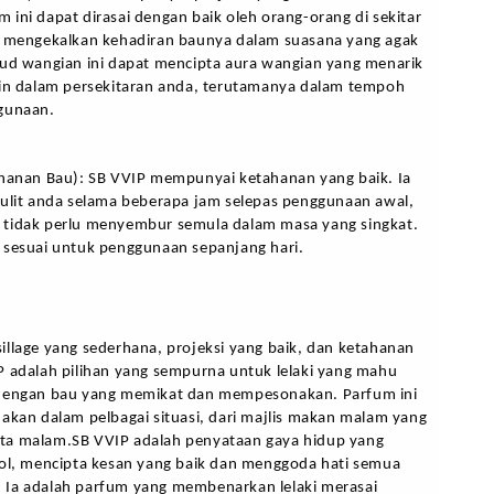
ini dapat dirasai dengan baik oleh orang-orang di sekitar 
h mengekalkan kehadiran baunya dalam suasana yang agak 
sud wangian ini dapat mencipta aura wangian yang menarik 
ain dalam persekitaran anda, terutamanya dalam tempoh 
gunaan.
ahanan Bau): SB VVIP mempunyai ketahanan yang baik. Ia 
kulit anda selama beberapa jam selepas penggunaan awal, 
tidak perlu menyembur semula dalam masa yang singkat. 
 sesuai untuk penggunaan sepanjang hari.
llage yang sederhana, projeksi yang baik, dan ketahanan 
P adalah pilihan yang sempurna untuk lelaki yang mahu 
dengan bau yang memikat dan mempesonakan. Parfum ini 
akan dalam pelbagai situasi, dari majlis makan malam yang 
a malam.SB VVIP adalah penyataan gaya hidup yang 
tol, mencipta kesan yang baik dan menggoda hati semua 
Ia adalah parfum yang membenarkan lelaki merasai 