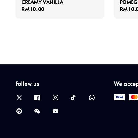
CREAMY VANILLA
POMEG
Regular
RM 10.00
Regula
RM 10.
price
price
Follow us
We acce