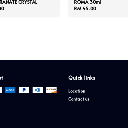
RANATE CRYSTAL
ROMA 30ml
r
00
Regular
RM 45.00
price
pt
Quick links
Location
Contact us