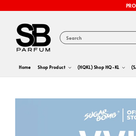
PRO
Search
Home
Shop Product
(HQKL) Shop HQ-KL
(