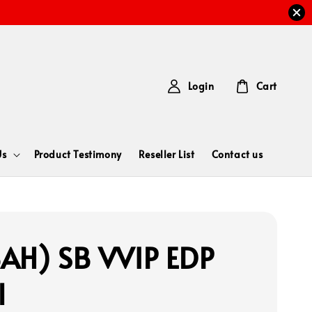
Login
Cart
Us
Product Testimony
Reseller List
Contact us
AH) SB VVIP EDP
l