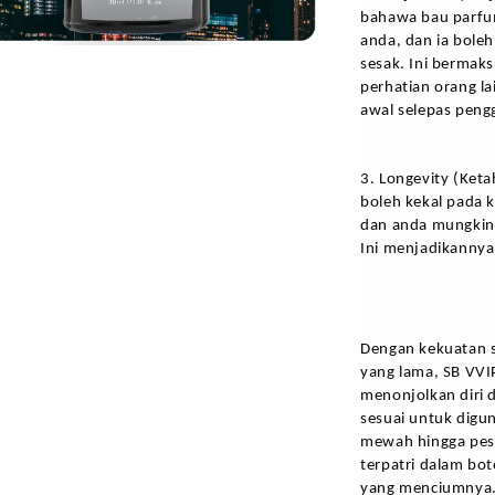
bahawa bau parfum 
anda, dan ia bole
sesak. Ini bermak
perhatian orang l
awal selepas peng
3. Longevity (Ket
boleh kekal pada 
dan anda mungkin 
Ini menjadikannya
Dengan kekuatan si
yang lama, SB VVI
menonjolkan diri 
sesuai untuk digun
mewah hingga pest
terpatri dalam bo
yang menciumnya. 