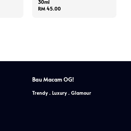
30ml
Regular
RM 45.00
price
Bau Macam OG!
Trendy . Luxury . Glamour