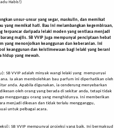
adu Habis!)
ngkan unsur-unsur yang segar, maskulin, dan memikat 
au yang memikat hati. Bau ini melambangkan kegembiraan, 
g terpancar daripada lelaki moden yang sentiasa menjadi 
barang majlis. SB VVIP juga mempunyai penciptaan hebat 
um yang menonjolkan keanggunan dan keberanian. Ini 
l keanggunan dan keistimewaan bagi lelaki yang berani 
a hidup yang mewah.
Bau): SB VVIP adalah minyak wangi lelaki yang  mempunyai 
hana. Ia akan membolehkan bau parfum ini diperhatikan oleh 
itar anda. 
Apabila digunakan, ia cenderung menyebarkan 
ikesan oleh orang yang berada di sekitar anda, tetapi tidak 
gga mengganggu orang yang menghidunya. 
Ini memberikan 
ra menjadi dikesan dan tidak terlalu mengganggu, 
uai untuk pelbagai acara.
jeksi): SB VVIP mempunyai projeksi yang baik. Ini bermaksud 