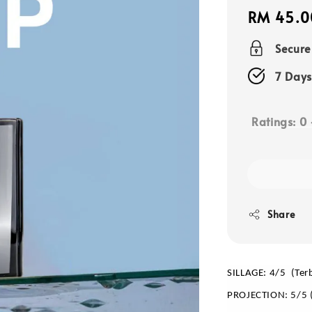
Regular
RM 45.0
price
Secur
7 Days
Ratings:
0
Share
SILLAGE: 4/5  (Ter
PROJECTION: 5/5 