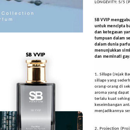
LONGEVITY: 5/5 (P
SB VVIP menggabu
untuk mencipta b
dan ketegasan yan
tumpuan dalam se
dalam dunia parf
menunjukkan simbo
dan meminati gay
1. Sillage (Jejak 
sillage yang seder
orang-orang di sek
aroma yang dapat d
terlalu kuat 
sehin
keseimbangan anta
menjadikannya ses
2. Projection (Pro