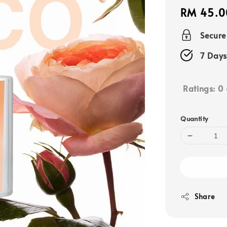
Regular
RM 45.0
price
Secur
7 Days
Ratings:
0
Quantity
Share