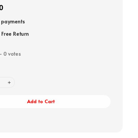
0
e payments
 Free Return
-
0
votes
Add to Cart