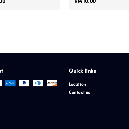
r
00
Regular
RM 10.00
price
pt
Quick links
Location
Contact us