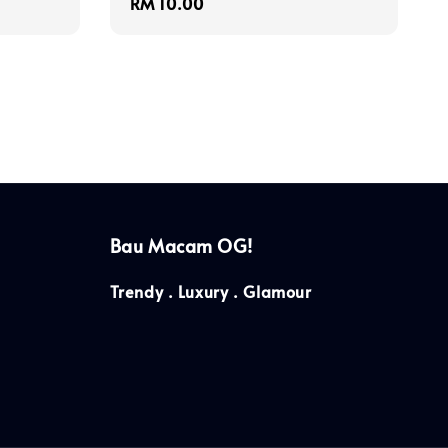
Regular
RM 10.00
price
Bau Macam OG!
Trendy . Luxury . Glamour