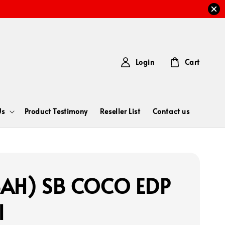
Login
Cart
Us
Product Testimony
Reseller List
Contact us
AH) SB COCO EDP
l