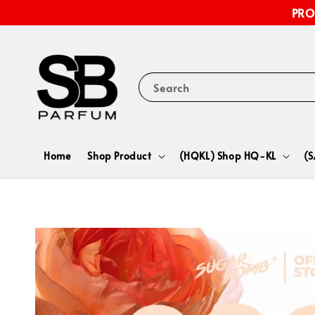
PRO
Search
Home
Shop Product
(HQKL) Shop HQ-KL
(