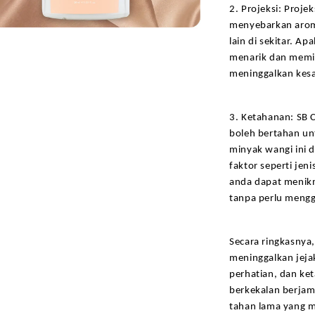
2. Projeksi: Proje
menyebarkan aroma
lain di sekitar. A
menarik dan memik
meninggalkan kesa
3. Ketahanan: SB 
boleh bertahan un
minyak wangi ini d
faktor seperti jen
anda dapat menikm
tanpa perlu mengg
Secara ringkasnya
meninggalkan jeja
perhatian, dan ke
berkekalan berjam-
tahan lama yang m