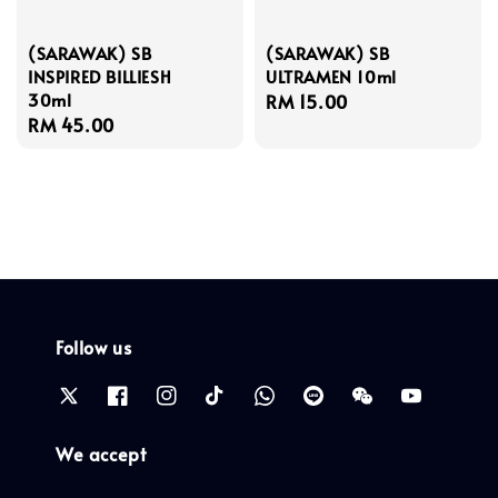
(SARAWAK) SB
(SARAWAK) SB
INSPIRED BILLIESH
ULTRAMEN 10ml
30ml
Regular
RM 15.00
Regular
RM 45.00
price
price
Follow us
We accept