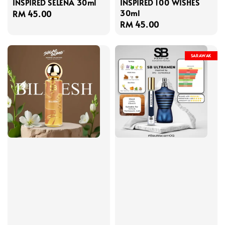
INSPIRED SELENA 30ml
INSPIRED 100 WISHES
30ml
Regular
RM 45.00
Regular
RM 45.00
price
price
SARAWAK