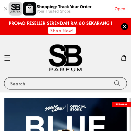
Shopping: Track Your Order
Open
Your Trusted Shops
PROMO RESELLER SERENDAH RM 60 SEKARANG !
Shop Now!
Search
SARAWAK