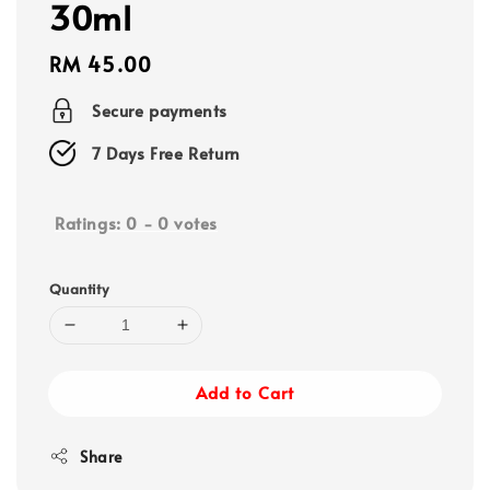
30ml
Regular
RM 45.00
price
Secure payments
7 Days Free Return
Ratings:
0
-
0
votes
Quantity
Add to Cart
Share