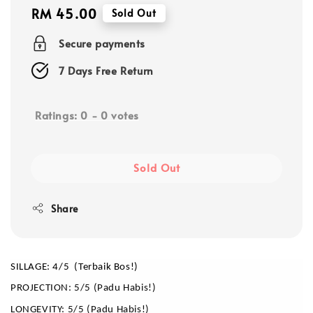
Regular
RM 45.00
Sold Out
price
Secure payments
7 Days Free Return
Ratings:
0
-
0
votes
Sold Out
Share
SILLAGE: 4/5  (Terbaik Bos!)
PROJECTION: 5/5 (Padu Habis!)
LONGEVITY: 5/5 (Padu Habis!)