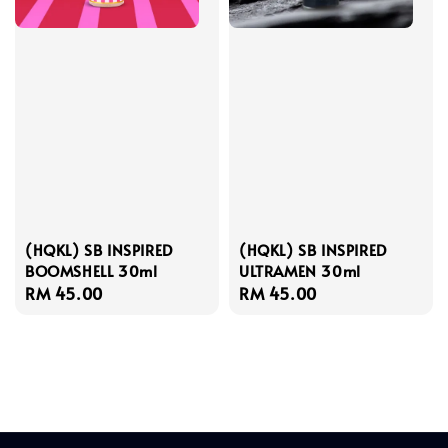
(HQKL) SB INSPIRED
(HQKL) SB INSPIRED
BOOMSHELL 30ml
ULTRAMEN 30ml
Regular
RM 45.00
Regular
RM 45.00
price
price