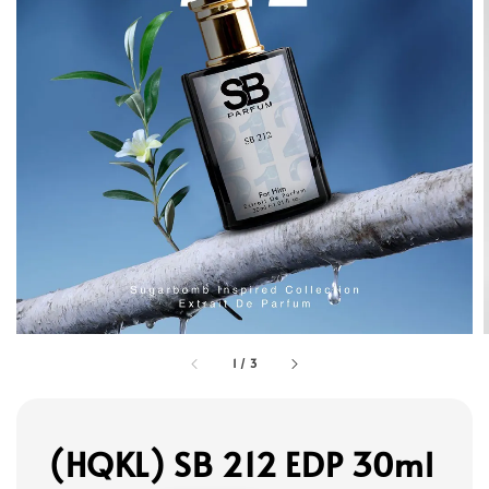
1
/
3
(HQKL) SB 212 EDP 30ml