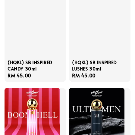
(HQKL) SB INSPIRED
(HQKL) SB INSPIRED
CANDY 30ml
LUSHES 30ml
Regular
RM 45.00
Regular
RM 45.00
price
price