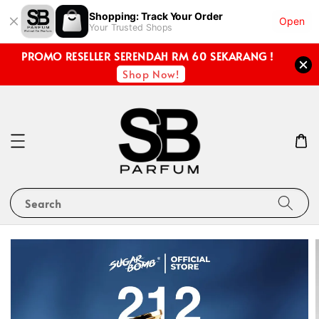
Shopping: Track Your Order
Open
Your Trusted Shops
PROMO RESELLER SERENDAH RM 60 SEKARANG !
Shop Now!
Search