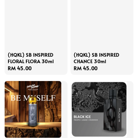
(HQKL) SB INSPIRED
(HQKL) SB INSPIRED
FLORAL FLORA 30ml
CHANCE 30ml
Regular
RM 45.00
Regular
RM 45.00
price
price