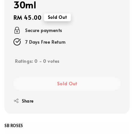
30ml
Regular
RM 45.00
Sold Out
price
Secure payments
7 Days Free Return
Ratings:
0
-
0
votes
Sold Out
Share
SB ROSES