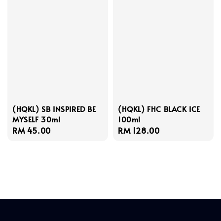
(HQKL) SB INSPIRED BE
(HQKL) FHC BLACK ICE
MYSELF 30ml
100ml
Regular
RM 45.00
Regular
RM 128.00
price
price