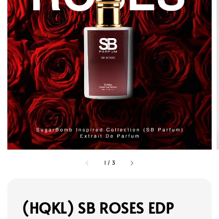
1
/
3
(HQKL) SB ROSES EDP