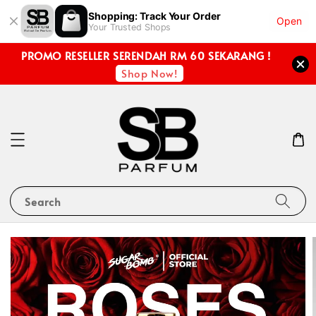
Shopping: Track Your Order
Open
Your Trusted Shops
PROMO RESELLER SERENDAH RM 60 SEKARANG !
Shop Now!
Search